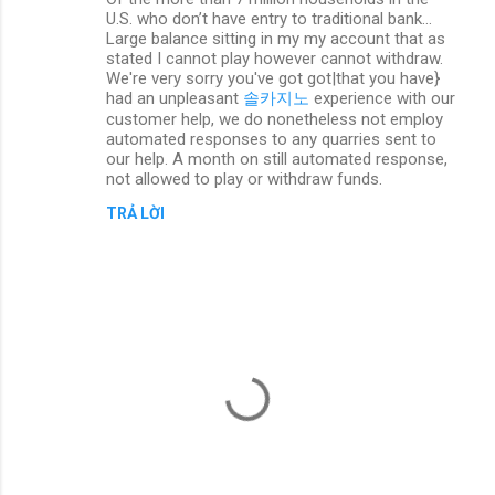
h
U.S. who don’t have entry to traditional bank...
ậ
Large balance sitting in my my account that as
stated I cannot play however cannot withdraw.
n
We're very sorry you've got got|that you have}
had an unpleasant
솔카지노
experience with our
x
customer help, we do nonetheless not employ
é
automated responses to any quarries sent to
our help. A month on still automated response,
t
not allowed to play or withdraw funds.
TRẢ LỜI