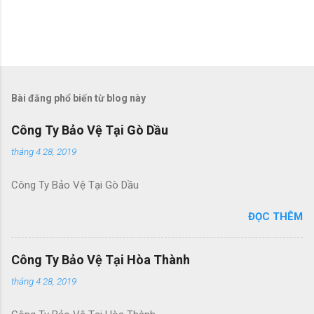
Đ
ă
n
g
Bài đăng phổ biến từ blog này
n
h
Công Ty Bảo Vệ Tại Gò Dầu
ậ
n
tháng 4 28, 2019
x
é
Công Ty Bảo Vệ Tại Gò Dầu
t
ĐỌC THÊM
Công Ty Bảo Vệ Tại Hòa Thành
tháng 4 28, 2019