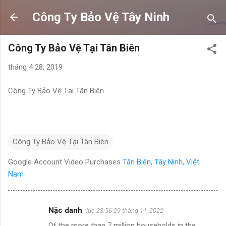
Chuyển đến nội dung chính
Công Ty Bảo Vệ Tây Ninh
Công Ty Bảo Vệ Tại Tân Biên
tháng 4 28, 2019
Công Ty Bảo Vệ Tại Tân Biên
Công Ty Bảo Vệ Tại Tân Biên
Google Account Video Purchases
Tân Biên, Tây Ninh, Việt
Nam
Nặc danh
lúc 23:56 29 tháng 11, 2022
N
Of the more than 7 million households in the